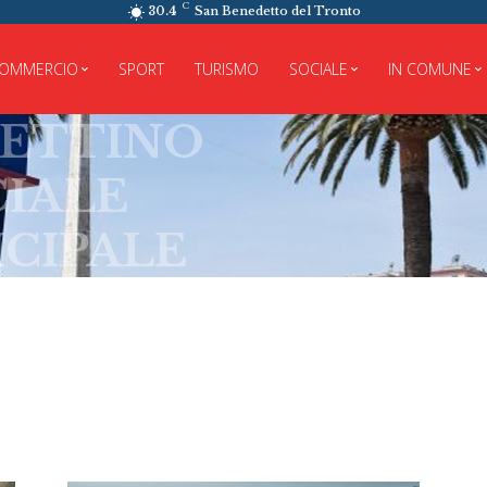
C
30.4
San Benedetto del Tronto
OMMERCIO
SPORT
TURISMO
SOCIALE
IN COMUNE
TTINO
ALE
PALE