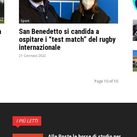
Sport
a
San Benedetto si candida a
ospitare i “test match” del rugby
internazionale
21 Gennaio 2022
Page 10 of 10
I PIÙ LETTI
Alle Poste le borse di studio per