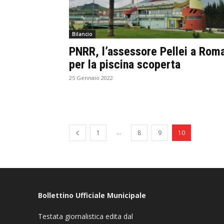
Bilancio
PNRR, l’assessore Pellei a Rom
per la piscina scoperta
25 Gennaio 2022
...
1
8
9
10
Bollettino Ufficiale Municipale
Testata giornalistica edita dal