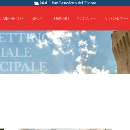
C
26.6
San Benedetto del Tronto
OMMERCIO
SPORT
TURISMO
SOCIALE
IN COMUNE
TINO
LE
PALE