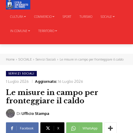
CULTURA
COMMERCIO
SPORT
TURISMO
SOCIALE
IN COMUNE
TERRITORIO
Home
SOCIALE
Servizi Sociali
Le misure in campo per fronteggiare il caldo
SERVIZI SOCIALI
1 Luglio 2026
Aggiornato:
16 Luglio 2026
Le misure in campo per
fronteggiare il caldo
Di
Ufficio Stampa
Facebook
X
WhatsApp