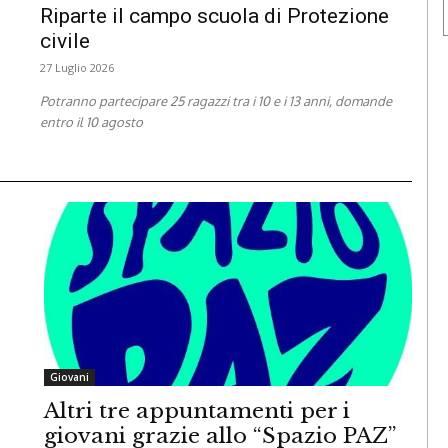
Riparte il campo scuola di Protezione
civile
27 Luglio 2026
Potranno partecipare 25 ragazzi tra i 10 e i 13 anni, domande
entro il 10 agosto
Giovani
Altri tre appuntamenti per i
giovani grazie allo “Spazio PAZ”