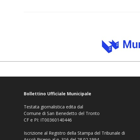
Bollettino Ufficiale Municipale
Testata giornalistica edita dal
Comune di San Benedetto del Tronto
CF e PI: IT00360140446
Iscrizione al Registro della Stampa del Tribunale di
Ascoli Piceno al n. 316 del 28.02.1994