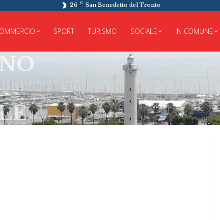
C
26
San Benedetto del Tronto
OMMERCIO
SPORT
TURISMO
SOCIALE
IN COMUNE