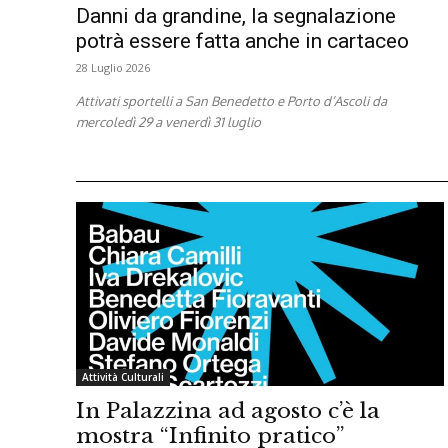
Danni da grandine, la segnalazione
potrà essere fatta anche in cartaceo
28 Luglio 2026
Attivati sportelli a San Benedetto e Porto d’Ascoli da
mercoledì 29 a venerdì 31 luglio
Attività Culturali
In Palazzina ad agosto c’è la
mostra “Infinito pratico”