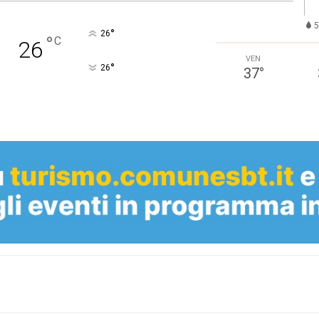
°
26
°
C
26
VEN
°
26
37
°