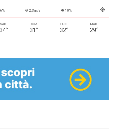
56%
2.3m/s
10%
SAB
DOM
LUN
MAR
34
°
31
°
32
°
29
°