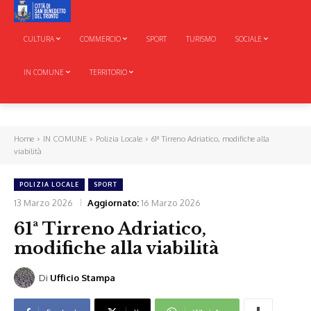
CULTURA
COMMERCIO
SPORT
TURISMO
SOCIALE
IN COMUNE
TERRITORIO
Home
IN COMUNE
Polizia Locale
61ª Tirreno Adriatico, modifiche alla
viabilità
POLIZIA LOCALE
SPORT
13 Marzo 2026
Aggiornato:
16 Marzo 2026
61ª Tirreno Adriatico,
modifiche alla viabilità
Di
Ufficio Stampa