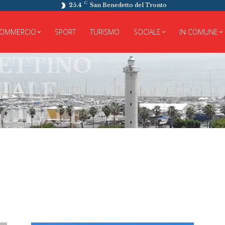
C
25.4
San Benedetto del Tronto
OMMERCIO
SPORT
TURISMO
SOCIALE
IN COMUNE
TINO
LE
PALE