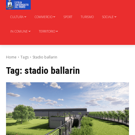
CULTURA
COMMERCIO
SPORT
TURISMO
SOCIALE
IN COMUNE
TERRITORIO
Home
Tags
Stadio ballarin
Tag:
stadio ballarin