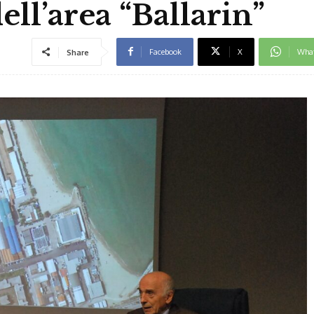
ell’area “Ballarin”
Facebook
X
Wha
Share