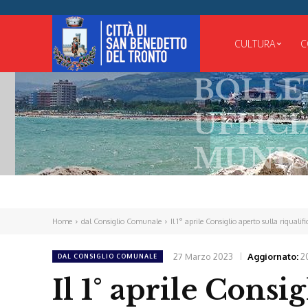
CULTURA
C
BOLLETT
UFFICIALE
MUNICIPA
Home
dal Consiglio Comunale
Il 1° aprile Consiglio aperto sulla riqualif
27 Marzo 2023
Aggiornato:
2
DAL CONSIGLIO COMUNALE
Il 1° aprile Consig