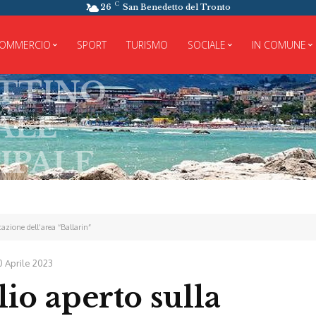
C
26
San Benedetto del Tronto
OMMERCIO
SPORT
TURISMO
SOCIALE
IN COMUNE
INO
LE
icazione dell’area “Ballarin”
0 Aprile 2023
lio aperto sulla