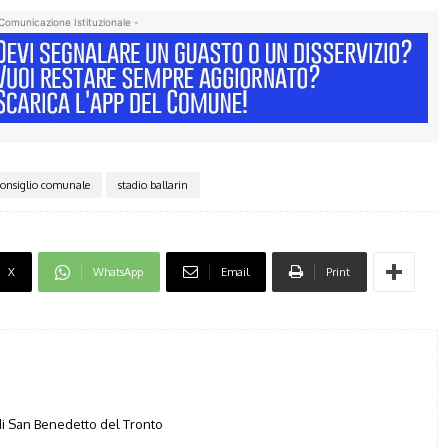
Comunicazione Istituzionale -
onsiglio comunale
stadio ballarin
X
WhatsApp
Email
Print
i San Benedetto del Tronto