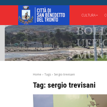
CULTURA
C
BOLLE
UFFICI
MUNIC
Home
Tags
Sergio trevisani
Tag:
sergio trevisani