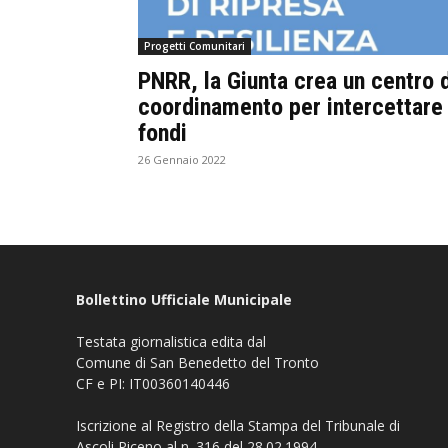
Progetti Comunitari
PNRR, la Giunta crea un centro 
coordinamento per intercettare 
fondi
26 Gennaio 2022
Bollettino Ufficiale Municipale
Testata giornalistica edita dal
Comune di San Benedetto del Tronto
CF e PI: IT00360140446
Iscrizione al Registro della Stampa del Tribunale di
Ascoli Piceno al n. 316 del 28.02.1994