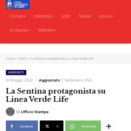
CULTURA
COMMERCIO
SPORT
TURISMO
SOCIALE
IN COMUNE
TERRITORIO
Home
Eventi
La Sentina protagonista su Linea Verde Life
AMBIENTE
16 Maggio 2022
Aggiornato:
7 Settembre 2022
La Sentina protagonista su
Linea Verde Life
Di
Ufficio Stampa
Facebook
X
WhatsApp