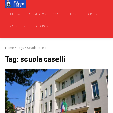
CULTURA
COMMERCIO
SPORT
TURISMO
SOCIALE
IN COMUNE
TERRITORIO
Home
Tags
Scuola caselli
Tag:
scuola caselli