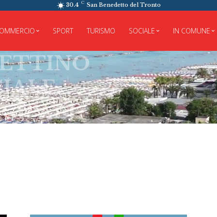
C
30.4
San Benedetto del Tronto
OMMERCIO
SPORT
TURISMO
SOCIALE
IN COMUNE
TINO
LE
PALE