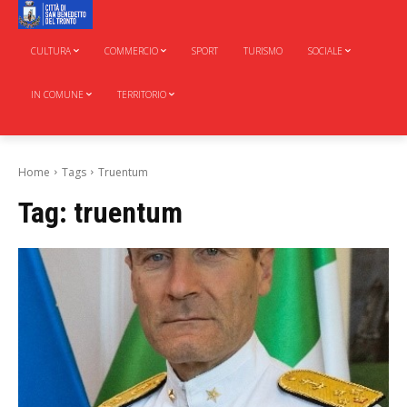
CULTURA
COMMERCIO
SPORT
TURISMO
SOCIALE
IN COMUNE
TERRITORIO
Home
Tags
Truentum
Tag:
truentum