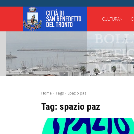
CULTURA
C
BOLLE
UFFICI
MUNIC
Home
Tags
Spazio paz
Tag:
spazio paz