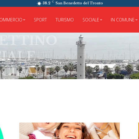
C
38.2
San Benedetto del Tronto
OMMERCIO
SPORT
TURISMO
SOCIALE
IN COMUNE
TTINO
ALE
IPALE