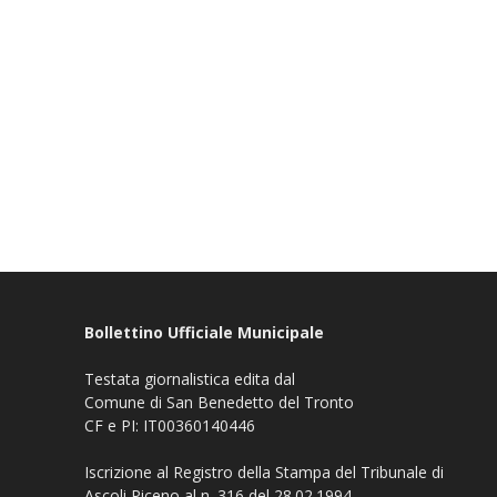
Bollettino Ufficiale Municipale
Testata giornalistica edita dal
Comune di San Benedetto del Tronto
CF e PI: IT00360140446
Iscrizione al Registro della Stampa del Tribunale di
Ascoli Piceno al n. 316 del 28.02.1994