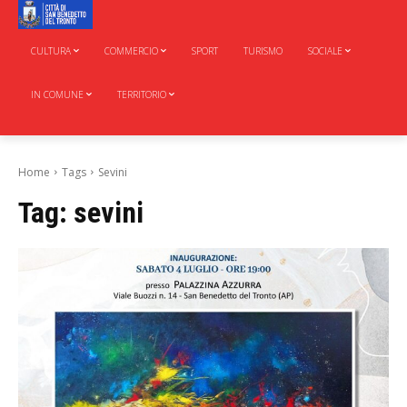
CULTURA
COMMERCIO
SPORT
TURISMO
SOCIALE
IN COMUNE
TERRITORIO
Home
Tags
Sevini
Tag:
sevini