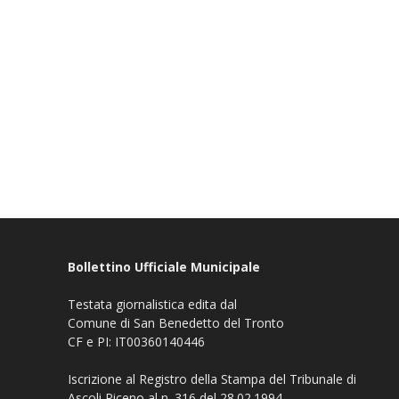
Bollettino Ufficiale Municipale
Testata giornalistica edita dal
Comune di San Benedetto del Tronto
CF e PI: IT00360140446
Iscrizione al Registro della Stampa del Tribunale di
Ascoli Piceno al n. 316 del 28.02.1994