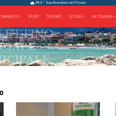
C
28.2
San Benedetto del Tronto
OMMERCIO
SPORT
TURISMO
SOCIALE
IN COMUNE
TTINO
ALE
IPALE
ro