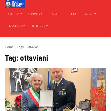
CULTURA
COMMERCIO
SPORT
TURISMO
SOCIALE
IN COMUNE
TERRITORIO
Home
Tags
Ottaviani
Tag:
ottaviani