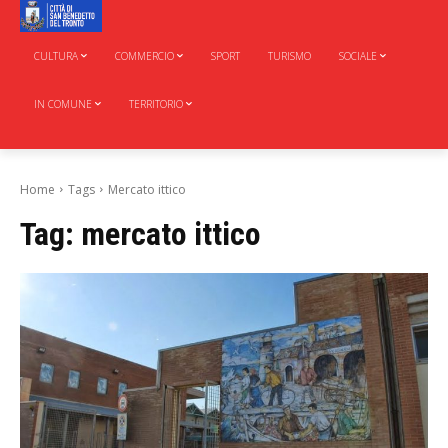
CULTURA
COMMERCIO
SPORT
TURISMO
SOCIALE
IN COMUNE
TERRITORIO
Home
Tags
Mercato ittico
Tag:
mercato ittico