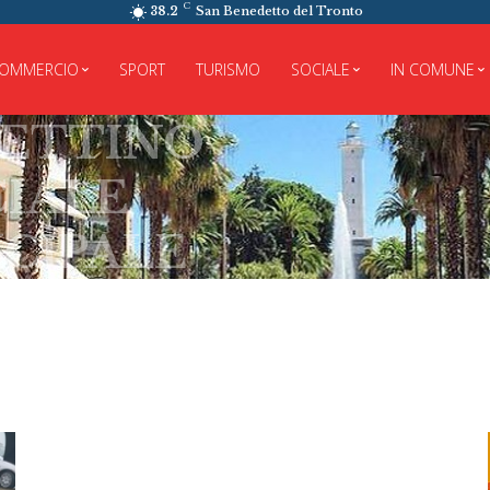
C
38.2
San Benedetto del Tronto
OMMERCIO
SPORT
TURISMO
SOCIALE
IN COMUNE
TTINO
ALE
IPALE