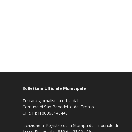
Bollettino Ufficiale Municipale
Testata giornalistica edita dal
Comune di San Benedetto del Tronto
CF e PI: IT00360140446
Iscrizione al Registro della Stampa del Tribunale di
Ascoli Piceno al n. 316 del 28.02.1994