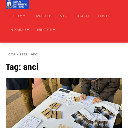
CULTURA
COMMERCIO
SPORT
TURISMO
SOCIALE
IN COMUNE
TERRITORIO
Home
Tags
Anci
Tag:
anci