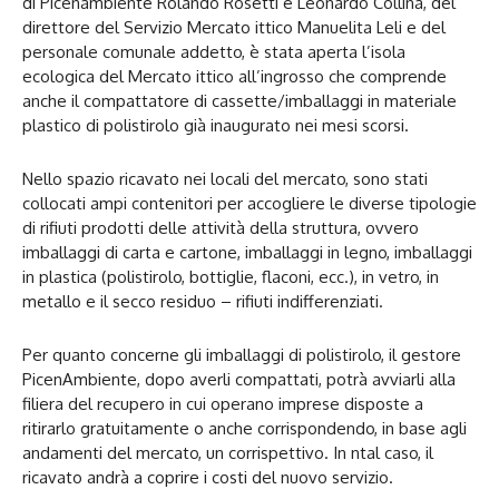
di Picenambiente Rolando Rosetti e Leonardo Collina, del
direttore del Servizio Mercato ittico Manuelita Leli e del
personale comunale addetto, è stata aperta l’isola
ecologica del Mercato ittico all’ingrosso che comprende
anche il compattatore di cassette/imballaggi in materiale
plastico di polistirolo già inaugurato nei mesi scorsi.
Nello spazio ricavato nei locali del mercato, sono stati
collocati ampi contenitori per accogliere le diverse tipologie
di rifiuti prodotti delle attività della struttura, ovvero
imballaggi di carta e cartone, imballaggi in legno, imballaggi
in plastica (polistirolo, bottiglie, flaconi, ecc.), in vetro, in
metallo e il secco residuo – rifiuti indifferenziati.
Per quanto concerne gli imballaggi di polistirolo, il gestore
PicenAmbiente, dopo averli compattati, potrà avviarli alla
filiera del recupero in cui operano imprese disposte a
ritirarlo gratuitamente o anche corrispondendo, in base agli
andamenti del mercato, un corrispettivo. In ntal caso, il
ricavato andrà a coprire i costi del nuovo servizio.