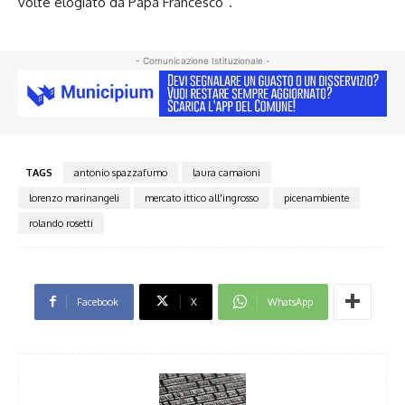
volte elogiato da Papa Francesco”.
- Comunicazione Istituzionale -
TAGS
antonio spazzafumo
laura camaioni
lorenzo marinangeli
mercato ittico all'ingrosso
picenambiente
rolando rosetti
Facebook
X
WhatsApp