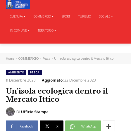
CULTURA
COMMERCIO
SPORT
TURISMO
SOCIALE
IN COMUNE
TERRITORIO
Home
COMMERCIO
Pesca
Un’isola ecologica dentro il Mercato Ittico
AMBIENTE
PESCA
11 Dicembre 2023
Aggiornato:
22 Dicembre 2023
Un’isola ecologica dentro il
Mercato Ittico
Di
Ufficio Stampa
Facebook
X
WhatsApp