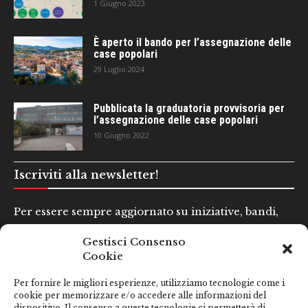
1 Giugno 2023
È aperto il bando per l’assegnazione delle
case popolari
29 Luglio 2024
Pubblicata la graduatoria provvisoria per
l’assegnazione delle case popolari
10 Giugno 2022
Iscriviti alla newsletter!
Per essere sempre aggiornato su iniziative, bandi,
concorsi e altre informazioni utili.
Gestisci Consenso
Cookie
Nome e Cognome*
Per fornire le migliori esperienze, utilizziamo tecnologie come i
cookie per memorizzare e/o accedere alle informazioni del
dispositivo. Il consenso a queste tecnologie ci permetterà di