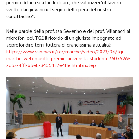
premio di laurea a lui dedicato, che valorizzerà il lavoro
svolto dai giovani nel segno dell’opera del nostro
concittadino”.
Nelle parole della prof.ssa Severino e del prof. Villanacci ai
microfoni del TG£ il ricordo di un giurista impegnato ad
approfondire temi tuttora di grandissima attualità:
https://www.rainews.it/tgr/marche/video/2023/04/tgr-
marche-web-musilli–premio-univerista-studenti-76076968-
2d5a-4ff1-b5eb-3455437e4f1e.html?nxtep