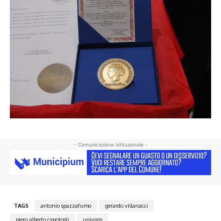
- Comunicazione Istituzionale -
TAGS
antonio spazzafumo
gerardo villanacci
piero alberto capotosti
univpm