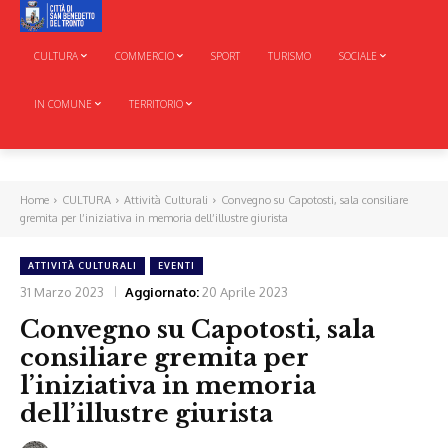
CULTURA
COMMERCIO
SPORT
TURISMO
SOCIALE
IN COMUNE
TERRITORIO
Home
CULTURA
Attività Culturali
Convegno su Capotosti, sala consiliare
gremita per l’iniziativa in memoria dell’illustre giurista
ATTIVITÀ CULTURALI
EVENTI
31 Marzo 2023
Aggiornato:
20 Aprile 2023
Convegno su Capotosti, sala
consiliare gremita per
l’iniziativa in memoria
dell’illustre giurista