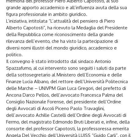
memoria del professor Piero Alberto Capotosti, al suo
grande apporto accademico e all’influenza avuta della sua
figura professionale in ambito giuridico.
L’iniziativa, intitolata “L’attualità del pensiero di Piero
Alberto Capotosti”, ha ricevuto la Medaglia del Presidente
della Repubblica come riconoscimento della grande
rilevanza dell’evento, che ha visto la partecipazione di
diversi nomi illustri del mondo giuridico, accademico e
politico.
Il convegno è stato introdotto dal sindaco Antonio
Spazzafumo, al cui intervento sono seguiti i saluti da parte
della sottosegretario al Ministero dell’Economia e delle
Finanze Lucia Albano, del rettore dell’Università Politecnica
delle Marche – UNIVPM Gian Luca Gregori, del prefetto di
Ancona Darco Pellos, dell’avvocato Francesca Palma del
Consiglio Nazionale Forense, del presidente dell’Ordine
degli Avvocati di Ascoli Piceno Paolo Travaglini,
dell’avvocato Achille Castelli dell’Ordine degli Avvocati di
Fermo, del magistrato Edmondo Bruti Liberati e, infine, della
consorte del professor Capotosti, la professoressa emerita
Angela Del Vecchio dell’Università LUISS “Guido Carli”, con il