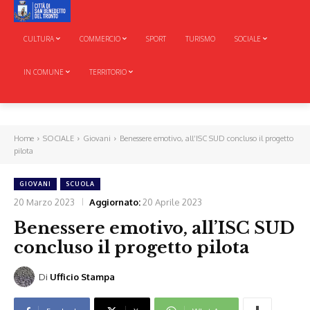
CULTURA
COMMERCIO
SPORT
TURISMO
SOCIALE
IN COMUNE
TERRITORIO
Home
SOCIALE
Giovani
Benessere emotivo, all’ISC SUD concluso il progetto
pilota
GIOVANI
SCUOLA
20 Marzo 2023
Aggiornato:
20 Aprile 2023
Benessere emotivo, all’ISC SUD
concluso il progetto pilota
Di
Ufficio Stampa