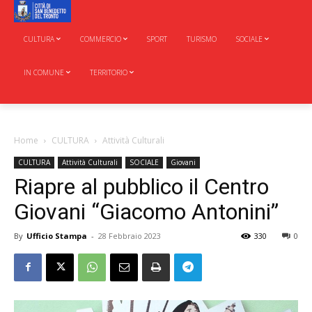
CULTURA
COMMERCIO
SPORT
TURISMO
SOCIALE
IN COMUNE
TERRITORIO
Home
CULTURA
Attività Culturali
CULTURA
Attività Culturali
SOCIALE
Giovani
Riapre al pubblico il Centro
Giovani “Giacomo Antonini”
By
Ufficio Stampa
-
28 Febbraio 2023
330
0