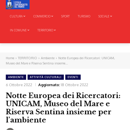
CULTURA
COMMERCIO
SPORT
TURISMO
SOCIALE
IN COMUNE
TERRITORIO
Home
TERRITORIO
Ambiente
Notte Europea dei Ricercatori: UNICAM,
Museo del Mare e Riserva Sentina insieme...
AMBIENTE
ATTIVITÀ CULTURALI
EVENTI
6 Ottobre 2022
Aggiornato:
18 Ottobre 2022
Notte Europea dei Ricercatori:
UNICAM, Museo del Mare e
Riserva Sentina insieme per
l’ambiente