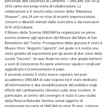
personale dell’Università di Camerino – UNICAM, con cui la
città vanta una lunga storia di collaborazioni. La
celebrazione si è tenuta nella cornice della “Maratona
Sharper!”, una 24 ore no stop di incontri, improvvisazioni,
concerti e dibattiti animati dalle ricercatrici e dai ricercatori
di 14 città italiane.
Il Museo delle Scienze UNICAM ha organizzato un primo
evento insieme agli operatori del Museo del Mare di San
Benedetto del Tronto. Protagonista della giornata è stato il
Museo Ittico “Augusto Capriotti”, nel quale si è svolta una
visita guidata all’esposizione per gli alunni di due classi della
scuola “Sacconi”. Un quiz finale ha visto i due gruppi battersi
a suon di conoscenza fra spine velenose, squali e coralli per
aggiudicarsi il riconoscimento in palio.
Il secondo evento è stato invece ospitato nel polo
accademico UNICAM di viale Scipioni ed è stato dedicato
all’informazione e alla sensibilizzazione del pubblico sugli
effetti del cambiamento climatico sulle aree costiere. In
particolare, al centro del convegno è stato il caso studio
della Riserva Naturale Sentina, ormai oggetto di
monitoraggi da parte di UNICAM da oltre 10 anni. I relatori,