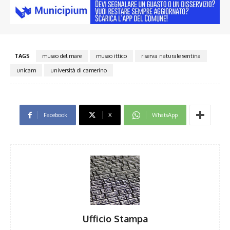
TAGS
museo del mare
museo ittico
riserva naturale sentina
unicam
università di camerino
Facebook
X
WhatsApp
Ufficio Stampa