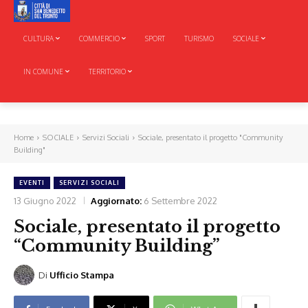
CULTURA
COMMERCIO
SPORT
TURISMO
SOCIALE
IN COMUNE
TERRITORIO
Home
SOCIALE
Servizi Sociali
Sociale, presentato il progetto "Community
Building"
EVENTI
SERVIZI SOCIALI
13 Giugno 2022
Aggiornato:
6 Settembre 2022
Sociale, presentato il progetto
“Community Building”
Di
Ufficio Stampa