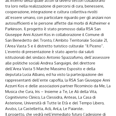
all’interno della quale attori di diversi settori collaborano
tra loro nella realizzazione di percorsi di cura, benessere,
cooperazione, integrazione e cultura collettiva rivolti
all’essere umano, con particolare riguardo per gli anziani non
autosufficienti e le persone affette dai morbi di Alzheimer e
Parkinson. Il progetto è stato promosso dalla RSA San
Giuseppe Anni Azzurri Kos in collaborazione il Comune di
San Benedetto del Tronto, l’Ambito Territoriale Sociale 21,
l’Area Vasta 5 e il distretto turistico culturale “Il Piceno”.
L’evento di presentazione è stato aperto dai saluti
istituzionali del sindaco Antonio Spazzafumo, dell’assessore
alle politiche sociali Andrea Sanguigni, del direttore
dell’Area Vasta 5 Marche Massimo Esposito e della
deputata Lucia Albano, ed ha visto la partecipazione dei
rappresentanti dell’ente capofila, la RSA San Giuseppe Anni
Azzurri Kos e delle associazioni partner Ricomincio da Me, La
Musica che Cura, Iris – Insieme a Te, Le Ali della Vita,
Cognitivismo Clinico, La Clessidra, Anteas, La Casa di
Asterione, Università di Tutte le Età e del Tempo Libero,
Avulss, La Castelletta, Acli, AnLa, Le Paiarole.
Il progetto, che vedrà nell’immediato futuro l’adesione di