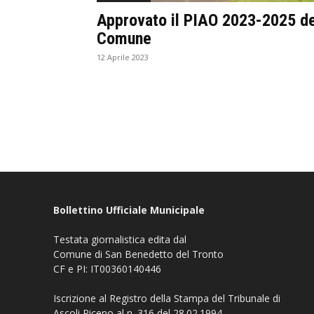
Approvato il PIAO 2023-2025 de
Comune
12 Aprile 2023
Bollettino Ufficiale Municipale
Testata giornalistica edita dal
Comune di San Benedetto del Tronto
CF e PI: IT00360140446
Iscrizione al Registro della Stampa del Tribunale di
Ascoli Piceno al n. 316 del 28.02.1994