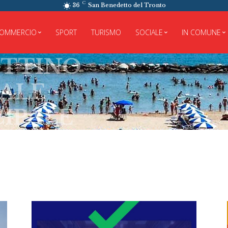
C
36
San Benedetto del Tronto
OMMERCIO
SPORT
TURISMO
SOCIALE
IN COMUNE
TINO
LE
PALE