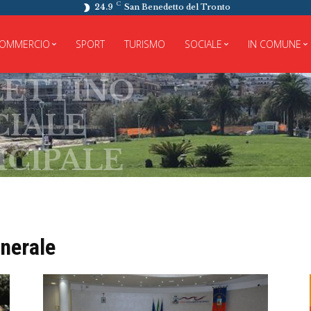
C
24.9
San Benedetto del Tronto
OMMERCIO
SPORT
TURISMO
SOCIALE
IN COMUNE
TINO
LE
PALE
enerale