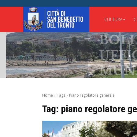
CULTURA
C
BOLLET
UFFICIA
MUNICI
Home
Tags
Piano regolatore generale
Tag:
piano regolatore g