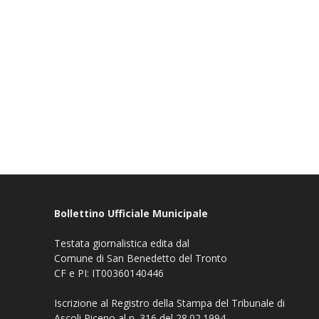
Bollettino Ufficiale Municipale
Testata giornalistica edita dal
Comune di San Benedetto del Tronto
CF e PI: IT00360140446
Iscrizione al Registro della Stampa del Tribunale di
Ascoli Piceno al n. 316 del 28.02.1994