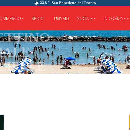
C
33.8
San Benedetto del Tronto
OMMERCIO
SPORT
TURISMO
SOCIALE
IN COMUNE
TTINO
ALE
IPALE