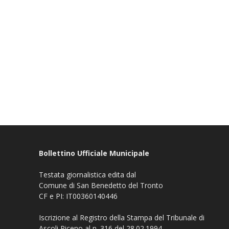
Bollettino Ufficiale Municipale
Testata giornalistica edita dal
Comune di San Benedetto del Tronto
CF e PI: IT00360140446
Iscrizione al Registro della Stampa del Tribunale di
Ascoli Piceno al n. 316 del 28.02.1994