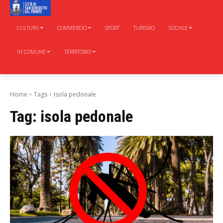
CULTURA
COMMERCIO
SPORT
TURISMO
SOCIALE
IN COMUNE
TERRITORIO
Home
Tags
Isola pedonale
Tag:
isola pedonale