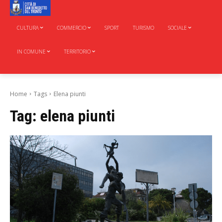
CULTURA
COMMERCIO
SPORT
TURISMO
SOCIALE
IN COMUNE
TERRITORIO
Home
Tags
Elena piunti
Tag:
elena piunti