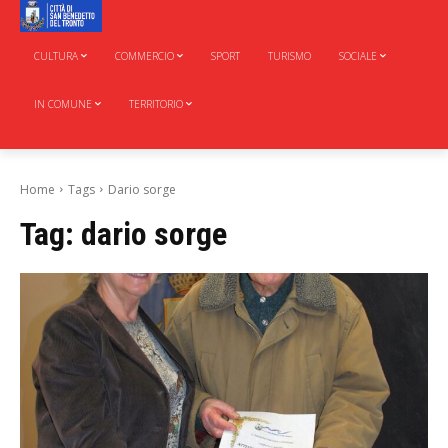
CULTURA
COMMERCIO
SPORT
TURISMO
SOCIALE
IN COMUNE
TERRITORIO
Home
Tags
Dario sorge
Tag:
dario sorge