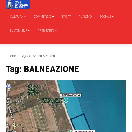
CULTURA
COMMERCIO
SPORT
TURISMO
SOCIALE
IN COMUNE
TERRITORIO
Home
Tags
BALNEAZIONE
Tag:
BALNEAZIONE