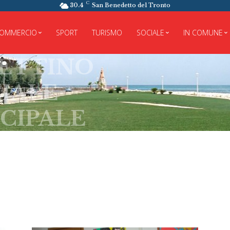
C
30.4
San Benedetto del Tronto
OMMERCIO
SPORT
TURISMO
SOCIALE
IN COMUNE
TINO
ALE
PALE