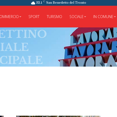
C
32.1
San Benedetto del Tronto
OMMERCIO
SPORT
TURISMO
SOCIALE
IN COMUNE
TINO
LE
PALE