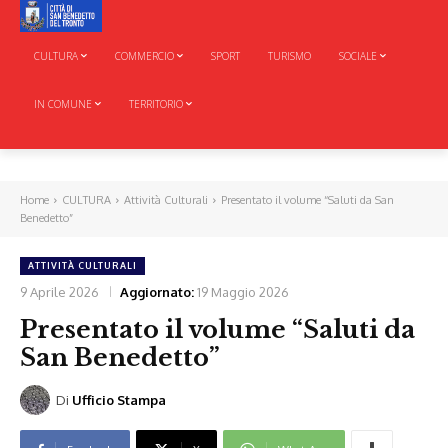
CULTURA
COMMERCIO
SPORT
TURISMO
SOCIALE
IN COMUNE
TERRITORIO
Home
CULTURA
Attività Culturali
Presentato il volume “Saluti da San
Benedetto”
ATTIVITÀ CULTURALI
9 Aprile 2026
Aggiornato:
19 Maggio 2026
Presentato il volume “Saluti da
San Benedetto”
Di
Ufficio Stampa