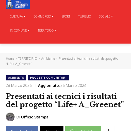
CULTURA
COMMERCIO
SPORT
TURISMO
SOCIALE
IN COMUNE
TERRITORIO
Home
TERRITORIO
Ambiente
Presentati ai tecnici i risultati del progetto
“Life+ A_Greenet”
AMBIENTE
PROGETTI COMUNITARI
26 Marzo 2026
Aggiornato:
26 Marzo 2026
Presentati ai tecnici i risultati
del progetto “Life+ A_Greenet”
Di
Ufficio Stampa