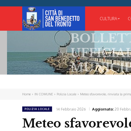
CULTURA
C
BOLLETTINO
UFFICIALE
MUNICIPALE
Home
IN COMUNE
Polizia Locale
Meteo sfavorevole, rinviata la prim
14 Febbraio 2026
Aggiornato:
20 Febbr
POLIZIA LOCALE
Meteo sfavorevole,