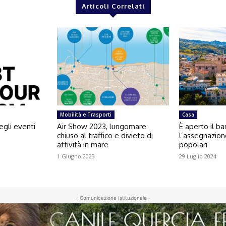
Articoli Correlati
Mobilità e Trasporti
Casa
egli eventi
Air Show 2023, lungomare
È aperto il b
chiuso al traffico e divieto di
l’assegnazion
attività in mare
popolari
1 Giugno 2023
29 Luglio 2024
- Comunicazione Istituzionale -