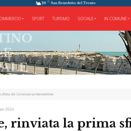
C
26
San Benedetto del Tronto
OMMERCIO
SPORT
TURISMO
SOCIALE
IN COMUNE
a sfilata del Carnevale sambenedettese
aio 2026
 rinviata la prima sfi