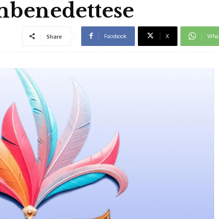
mbenedettese
Facebook
X
Wha
Share