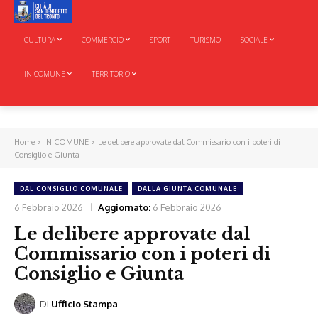
CULTURA
COMMERCIO
SPORT
TURISMO
SOCIALE
IN COMUNE
TERRITORIO
Home
IN COMUNE
Le delibere approvate dal Commissario con i poteri di
Consiglio e Giunta
DAL CONSIGLIO COMUNALE
DALLA GIUNTA COMUNALE
6 Febbraio 2026
Aggiornato:
6 Febbraio 2026
Le delibere approvate dal
Commissario con i poteri di
Consiglio e Giunta
Di
Ufficio Stampa