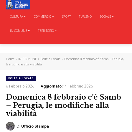
CULTURA
COMMERCIO
SPORT
TURISMO
SOCIALE
IN COMUNE
TERRITORIO
Home
IN COMUNE
Polizia Locale
Domenica 8 febbraio c’è Samb – Perugia,
le modifiche alla viabilità
POLIZIA LOCALE
6 Febbraio 2026
Aggiornato:
14 Febbraio 2026
Domenica 8 febbraio c’è Samb
– Perugia, le modifiche alla
viabilità
Di
Ufficio Stampa