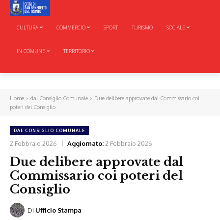
CULTURA
COMMERCIO
SPORT
TURISMO
SOCIALE
IN COMUNE
TERRITORIO
Home
dal Consiglio Comunale
Due delibere approvate dal Commissario coi
poteri del Consiglio
DAL CONSIGLIO COMUNALE
2 Febbraio 2026
Aggiornato:
2 Febbraio 2026
Due delibere approvate dal
Commissario coi poteri del
Consiglio
Di
Ufficio Stampa