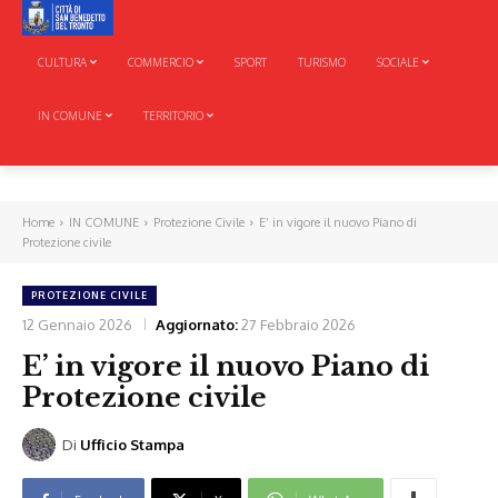
CULTURA
COMMERCIO
SPORT
TURISMO
SOCIALE
IN COMUNE
TERRITORIO
Home
IN COMUNE
Protezione Civile
E’ in vigore il nuovo Piano di
Protezione civile
PROTEZIONE CIVILE
12 Gennaio 2026
Aggiornato:
27 Febbraio 2026
E’ in vigore il nuovo Piano di
Protezione civile
Di
Ufficio Stampa