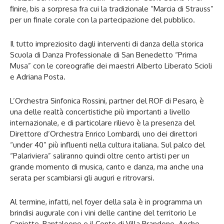
finire, bis a sorpresa fra cui la tradizionale “Marcia di Strauss”
per un finale corale con la partecipazione del pubblico.
Il tutto impreziosito dagli interventi di danza della storica
Scuola di Danza Professionale di San Benedetto “Prima
Musa” con le coreografie dei maestri Alberto Liberato Scioli
e Adriana Posta.
L’Orchestra Sinfonica Rossini, partner del ROF di Pesaro, è
una delle realtà concertistiche più importanti a livello
internazionale, e di particolare rilievo è la presenza del
Direttore d’Orchestra Enrico Lombardi, uno dei direttori
“under 40” più influenti nella cultura italiana. Sul palco del
“Palariviera” saliranno quindi oltre cento artisti per un
grande momento di musica, canto e danza, ma anche una
serata per scambiarsi gli auguri e ritrovarsi.
Al termine, infatti, nel foyer della sala è in programma un
brindisi augurale con i vini delle cantine del territorio Le
Caniette, Pantaleone e il Conte di Villa Prandone. Anche