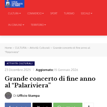
CULTURA
COMMERCIO
SPORT
TURISMO
SOCIALE
IN COMUNE
TERRITORIO
Home
CULTURA
Attività Culturali
Grande concerto di fine anno al
“Palariviera”
ATTIVITÀ CULTURALI
23 Dicembre 2025
Aggiornato:
15 Gennaio 2026
Grande concerto di fine anno
al “Palariviera”
Di
Ufficio Stampa