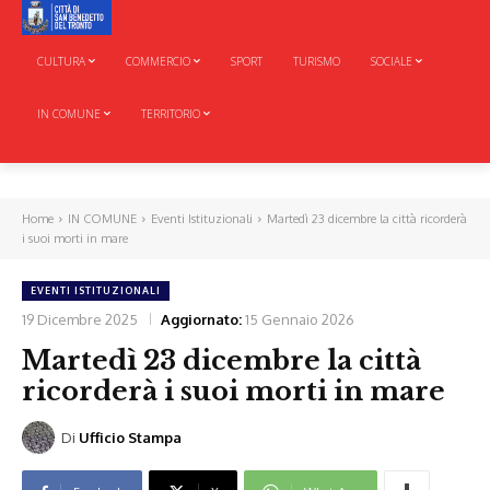
CULTURA
COMMERCIO
SPORT
TURISMO
SOCIALE
IN COMUNE
TERRITORIO
Home
IN COMUNE
Eventi Istituzionali
Martedì 23 dicembre la città ricorderà
i suoi morti in mare
EVENTI ISTITUZIONALI
19 Dicembre 2025
Aggiornato:
15 Gennaio 2026
Martedì 23 dicembre la città
ricorderà i suoi morti in mare
Di
Ufficio Stampa