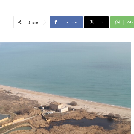
Facebook
X
Wha
Share