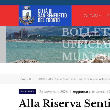
CULTURA
C
BOLLETTINO
UFFICIALE
MUNICIPALE
Home
TERRITORIO
Alla Riserva Sentina tornano le escursioni nella sto
26 Novembre 2025
Aggiornato:
15 Gennaio 
AMBIENTE
Alla Riserva Sent