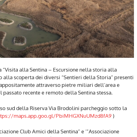
isita alla Sentina – Escursione nella storia alla
alla scoperta dei diversi “Sentieri della Storia” presenti
i appositamente attraverso pietre miliari dell’area e
el passato recente e remoto della Sentina stessa.
sso sud della Riserva Via Brodolini parcheggio sotto la
ttps://maps.app.goo.gl/PbiMHGXNuUMzd8fA9
)
ociazione Club Amici della Sentina” e ’”Associazione