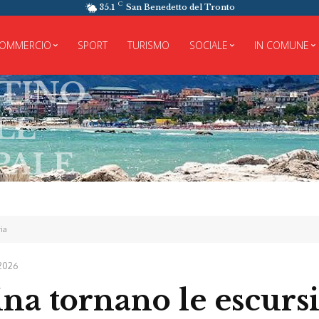
C
35.1
San Benedetto del Tronto
OMMERCIO
SPORT
TURISMO
SOCIALE
IN COMUNE
ria
2026
ina tornano le escurs