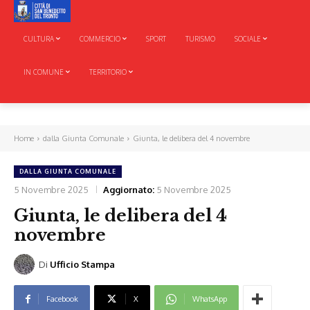
CULTURA
COMMERCIO
SPORT
TURISMO
SOCIALE
IN COMUNE
TERRITORIO
Home
dalla Giunta Comunale
Giunta, le delibera del 4 novembre
DALLA GIUNTA COMUNALE
5 Novembre 2025
Aggiornato:
5 Novembre 2025
Giunta, le delibera del 4
novembre
Di
Ufficio Stampa
Facebook
X
WhatsApp