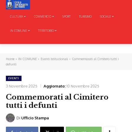
CULTURA
COMMERCIO
SPORT
TURISMO
SOCIALE
IN COMUNE
TERRITORIO
Home
IN COMUNE
Eventi Istituzionali
Commemorati al Cimitero tutti i
defunti
EVENTI
3 Novembre 2025
Aggiornato:
10 Novembre 2025
Commemorati al Cimitero
tutti i defunti
Di
Ufficio Stampa