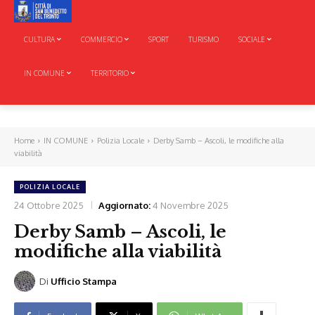
CULTURA
COMMERCIO
SPORT
TURISMO
SOCIALE
IN COMUNE
TERRITORIO
Home
IN COMUNE
Polizia Locale
Derby Samb – Ascoli, le modifiche alla
viabilità
POLIZIA LOCALE
24 Ottobre 2025
Aggiornato:
4 Novembre 2025
Derby Samb – Ascoli, le
modifiche alla viabilità
Di
Ufficio Stampa