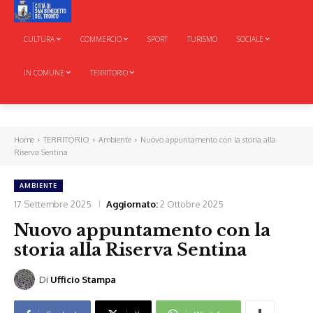
CULTURA
COMMERCIO
SPORT
TURISMO
SOCIALE
IN COMUNE
TERRITORIO
Home
TERRITORIO
Ambiente
Nuovo appuntamento con la storia alla
Riserva Sentina
AMBIENTE
17 Settembre 2025
Aggiornato:
2 Ottobre 2025
Nuovo appuntamento con la
storia alla Riserva Sentina
Di
Ufficio Stampa