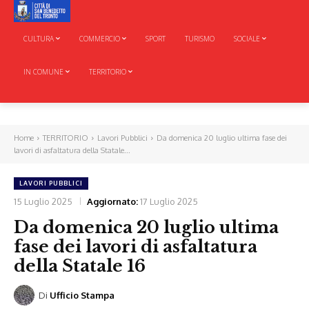
CULTURA
COMMERCIO
SPORT
TURISMO
SOCIALE
IN COMUNE
TERRITORIO
Home
TERRITORIO
Lavori Pubblici
Da domenica 20 luglio ultima fase dei
lavori di asfaltatura della Statale...
LAVORI PUBBLICI
15 Luglio 2025
Aggiornato:
17 Luglio 2025
Da domenica 20 luglio ultima
fase dei lavori di asfaltatura
della Statale 16
Di
Ufficio Stampa